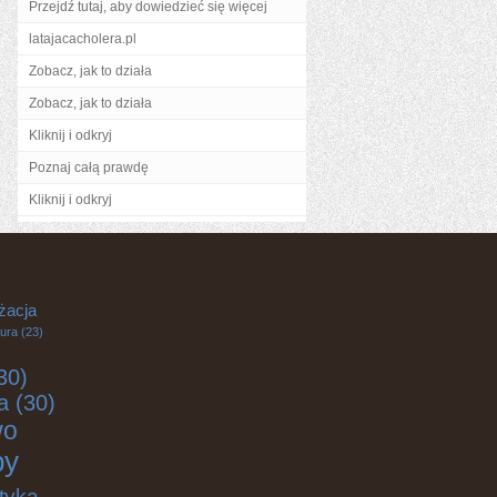
Przejdź tutaj, aby dowiedzieć się więcej
latajacacholera.pl
Zobacz, jak to działa
Zobacz, jak to działa
Kliknij i odkryj
Poznaj całą prawdę
Kliknij i odkryj
żacja
tura
(23)
30)
a
(30)
wo
by
tyka