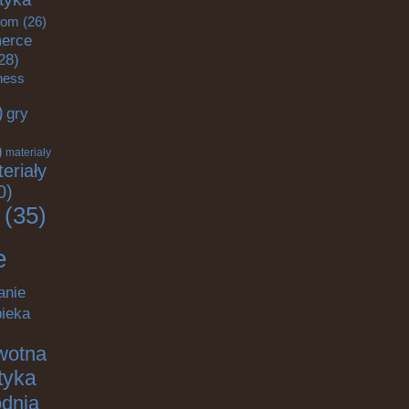
dom
(26)
erce
28)
tness
)
gry
)
)
materiały
eriały
0)
(35)
e
anie
pieka
wotna
ktyka
odnia