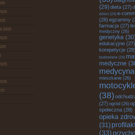
026
(29)
dieta
(27)
2025
e-comm
dzieci
(24)
(28)
egzaminy
(
2025
farmacja
(27)
fi
ik 2025
medyczny
(26)
genetyka
(30
2025
edukacyjne
(27
2025
korepetycje
(28
mat
5
budowlane
(24)
medyczne
(3
2025
medycyna
mieszkanie
(26)
2025
motocykl
025
(38)
odchudz
o
(27)
ogród
(26)
społeczna
(28)
opieka zdro
profila
(31)
(33)
przych