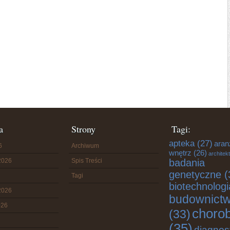
a
Strony
Tagi:
apteka
(27)
aran
6
Archiwum
wnętrz
(26)
architek
2026
Spis Treści
badania
genetyczne
(
Tagi
biotechnologi
2026
budownict
026
choro
(33)
(35)
diagnos