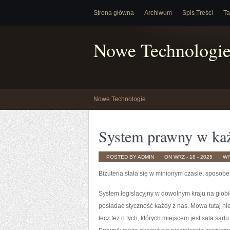
Strona główna
Archiwum
Spis Treści
Ta
Nowe Technologi
Nowe Technologie
System prawny w każd
POSTED BY ADMIN
ON WRZ - 18 - 2025
WI
Biżuteria stała się w minionym czasie, sposob
System legislacyjny w dowolnym kraju na glob
posiadać styczność każdy z nas. Mowa tutaj ni
lecz też o tych, których miejscem jest sala sąd