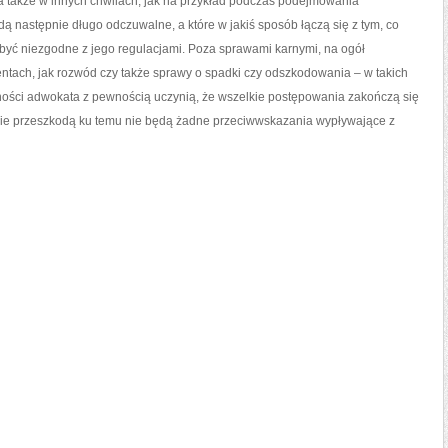
a także w innych chwilach, jak na przykład podczas podejmowania
dą następnie długo odczuwalne, a które w jakiś sposób łączą się z tym, co
 być niezgodne z jego regulacjami. Poza sprawami karnymi, na ogół
ntach, jak rozwód czy także sprawy o spadki czy odszkodowania – w takich
ności adwokata z pewnością uczynią, że wszelkie postępowania zakończą się
wiście przeszkodą ku temu nie będą żadne przeciwwskazania wypływające z