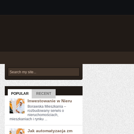
POPULAR
RECENT
Inwestowanie w Nieru
Borawska Mieszkania –
rozbudowany serwis o
nieruchomościach,
mieszkaniach i rynku ...
Jak automatyzacja zm