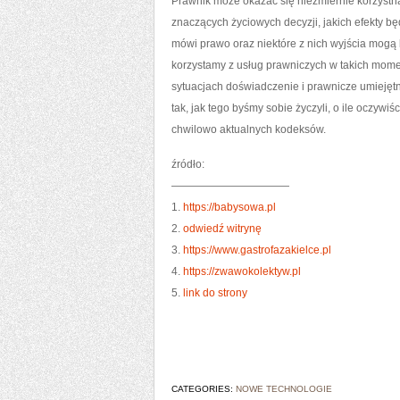
Prawnik może okazać się niezmiernie korzystn
znaczących życiowych decyzji, jakich efekty bę
mówi prawo oraz niektóre z nich wyjścia mogą
korzystamy z usług prawniczych w takich mome
sytuacjach doświadczenie i prawnicze umiejęt
tak, jak tego byśmy sobie życzyli, o ile oczy
chwilowo aktualnych kodeksów.
źródło:
———————————
1.
https://babysowa.pl
2.
odwiedź witrynę
3.
https://www.gastrofazakielce.pl
4.
https://zwawokolektyw.pl
5.
link do strony
CATEGORIES:
NOWE TECHNOLOGIE