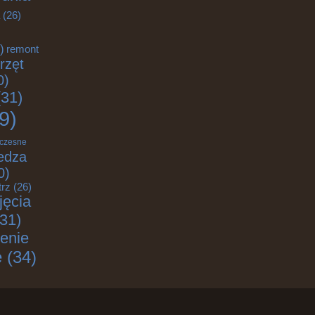
(26)
)
remont
rzęt
0)
31)
9)
czesne
edza
0)
trz
(26)
jęcia
31)
enie
e
(34)