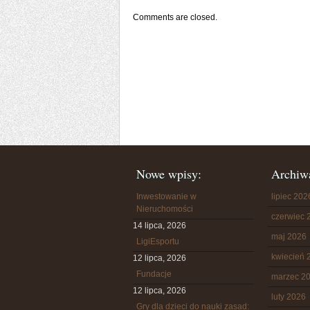
Comments are closed.
Nowe wpisy:
Archiw
Inwestowanie w
lipiec 202
Nieruchomości
czerwiec 
14 lipca, 2026
maj 2026
LigiEsportu
kwiecień 
12 lipca, 2026
Fundacje
marzec 2
12 lipca, 2026
luty 2026
Gry dla dzieci do nauki zasad: