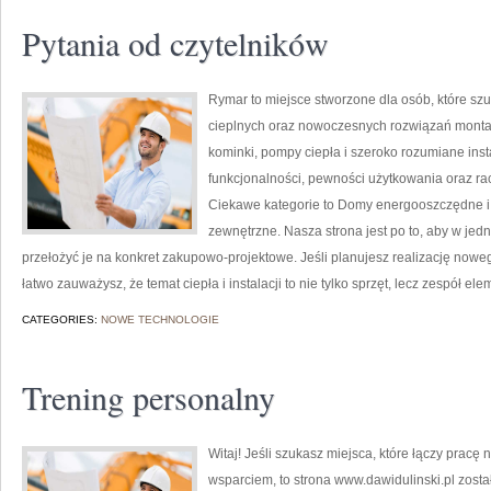
Pytania od czytelników
Rymar to miejsce stworzone dla osób, które s
cieplnych oraz nowoczesnych rozwiązań monta
kominki, pompy ciepła i szeroko rozumiane inst
funkcjonalności, pewności użytkowania oraz rac
Ciekawe kategorie to Domy energooszczędne i p
zewnętrzne. Nasza strona jest po to, aby w je
przełożyć je na konkret zakupowo-projektowe. Jeśli planujesz realizację nowego
łatwo zauważysz, że temat ciepła i instalacji to nie tylko sprzęt, lecz zespół el
CATEGORIES:
NOWE TECHNOLOGIE
Trening personalny
Witaj! Jeśli szukasz miejsca, które łączy pracę
wsparciem, to strona www.dawidulinski.pl zosta