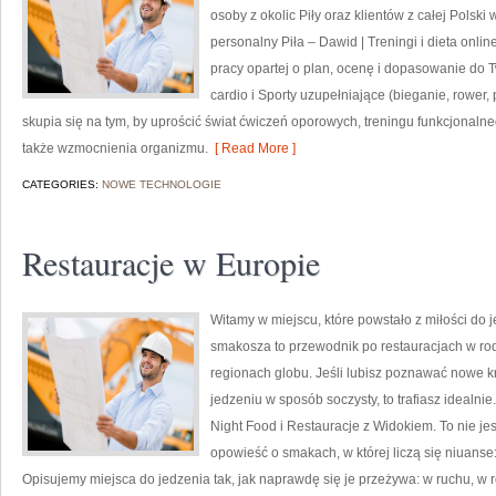
osoby z okolic Piły oraz klientów z całej Polski 
personalny Piła – Dawid | Treningi i dieta online
pracy opartej o plan, ocenę i dopasowanie do 
cardio i Sporty uzupełniające (bieganie, rower,
skupia się na tym, by uprościć świat ćwiczeń oporowych, treningu funkcjonalne
także wzmocnienia organizmu.
[ Read More ]
CATEGORIES:
NOWE TECHNOLOGIE
Restauracje w Europie
Witamy w miejscu, które powstało z miłości do j
smakosza to przewodnik po restauracjach w ro
regionach globu. Jeśli lubisz poznawać nowe kn
jedzeniu w sposób soczysty, to trafiasz idealni
Night Food i Restauracje z Widokiem. To nie jest
opowieść o smakach, w której liczą się niuans
Opisujemy miejsca do jedzenia tak, jak naprawdę się je przeżywa: w ruchu, w