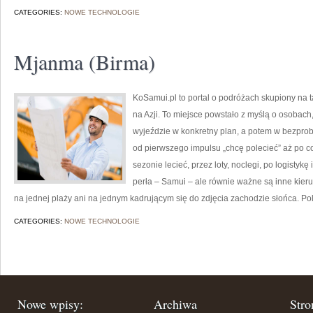
CATEGORIES:
NOWE TECHNOLOGIE
Mjanma (Birma)
KoSamui.pl to portal o podróżach skupiony na t
na Azji. To miejsce powstało z myślą o osobach
wyjeździe w konkretny plan, a potem w bezpro
od pierwszego impulsu „chcę polecieć” aż po c
sezonie lecieć, przez loty, noclegi, po logistykę
perła – Samui – ale równie ważne są inne kierun
na jednej plaży ani na jednym kadrującym się do zdjęcia zachodzie słońca. 
CATEGORIES:
NOWE TECHNOLOGIE
Nowe wpisy:
Archiwa
Stro