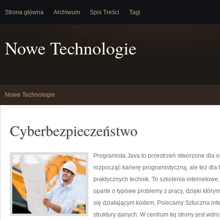
Strona główna
Archiwum
Spis Treści
Tagi
Nowe Technologie
Nowe Technologie
Cyberbezpieczeństwo
Programista Java to przestrzeń stworzone dla o
rozpocząć karierę programistyczną, ale też dla t
praktycznych technik. To szkolenia internetowe
oparte o typowe problemy z pracy, dzięki którym 
się działającym kodem. Polecamy Sztuczna inte
struktury danych. W centrum tej strony jest wdro