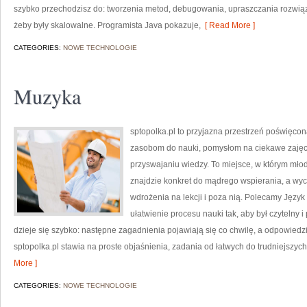
szybko przechodzisz do: tworzenia metod, debugowania, upraszczania rozwią
żeby były skalowalne. Programista Java pokazuje,
[ Read More ]
CATEGORIES:
NOWE TECHNOLOGIE
Muzyka
sptopolka.pl to przyjazna przestrzeń poświęco
zasobom do nauki, pomysłom na ciekawe zajęc
przyswajaniu wiedzy. To miejsce, w którym mło
znajdzie konkret do mądrego wspierania, a w
wdrożenia na lekcji i poza nią. Polecamy Język a
ułatwienie procesu nauki tak, aby był czyteln
dzieje się szybko: następne zagadnienia pojawiają się co chwilę, a odpowiedzi
sptopolka.pl stawia na proste objaśnienia, zadania od łatwych do trudniejszyc
More ]
CATEGORIES:
NOWE TECHNOLOGIE