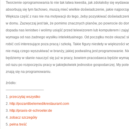
S
Tworzenie oprogramowania to nie tak łatwa kwestia, jak zdołałoby się wydawać 
JA
M
absorbują się tym fachowo, muszą mieć wielkie doświadczenie, jakie najporzą
SI
W
Większa część z nas nie ma motywacji do tego, żeby pozyskiwać doświadczen
N
TA
w domu. Zazwyczaj jest tak, że pomimo znacznych planów, po powrocie do domu
Z
P
RZ
dopada nas lenistwo i wolimy usiąść przed telewizorem lub komputerem i zają
O
wymaga od nas żadnego wysiłku intelektualnego. Od początku może okazać się
robić coś interesujące poza pracą i szkołą. Takie figury niestety w większości 
nie mają czego wyszukiwać w branży, jakiej podwaliną jest programowanie. Ni
będziemy w stanie nauczyć się już w pracy, bowiem pracodawca będzie wymag
od razu po rozpoczęciu pracy w jakiejkolwiek jednostce gospodarczej. My po
znają się na programowaniu.
źródło:
———————————
1.
przeczytaj wszystko
2.
http://pozantibelemedikrestaurant.com
3.
http://praxis-dr-schroeter.de
4.
zobacz szczegóły
5.
pełna treść