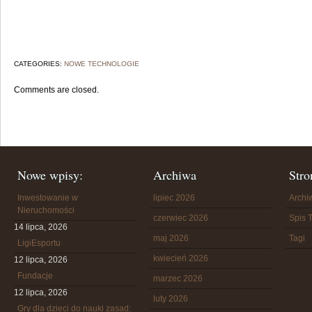
CATEGORIES:
NOWE TECHNOLOGIE
Comments are closed.
Nowe wpisy:
Archiwa
Stro
Inwestowanie w
lipiec 2026
Arch
Nieruchomości
czerwiec 2026
Spis T
14 lipca, 2026
maj 2026
Tagi
LigiEsportu
kwiecień 2026
12 lipca, 2026
Fundacje
marzec 2026
12 lipca, 2026
luty 2026
Gry dla dzieci do nauki zasad: