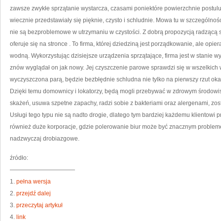
zawsze zwykłe sprzątanie wystarcza, czasami poniektóre powierzchnie postulu
wiecznie przedstawiały się pięknie, czysto i schludnie. Mowa tu w szczególnośc
nie są bezproblemowe w utrzymaniu w czystości. Z dobrą propozycją radzącą so
oferuje się na stronce
. To firma, której dziedziną jest porządkowanie, ale opi
wodną. Wykorzystując dzisiejsze urządzenia sprzątające, firma jest w stanie w
znów wyglądał on jak nowy. Jej czyszczenie parowe sprawdzi się w wszelkich
wyczyszczona parą, będzie bezbłędnie schludna nie tylko na pierwszy rzut oka
Dzięki temu domownicy i lokatorzy, będą mogli przebywać w zdrowym środowis
skażeń, usuwa szpetne zapachy, radzi sobie z bakteriami oraz alergenami, zo
Usługi tego typu nie są nadto drogie, dlatego tym bardziej każdemu klientowi p
również duże korporacje, gdzie polerowanie biur może być znacznym problemem
nadzwyczaj drobiazgowe.
źródło:
———————————
1.
pełna wersja
2.
przejdź dalej
3.
przeczytaj artykuł
4.
link