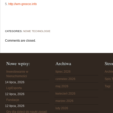
5.
http://wm-greece.info
CATEGORIES:
NOWE TECHNOLOGIE
Comments are closed.
Nowe wpisy:
Archiwa
Stro
Inwestowanie w
lipiec 2026
Arch
Nieruchomości
czerwiec 2026
Spis T
14 lipca, 2026
maj 2026
Tagi
LigiEsportu
kwiecień 2026
12 lipca, 2026
Fundacje
marzec 2026
12 lipca, 2026
luty 2026
Gry dla dzieci do nauki zasad: