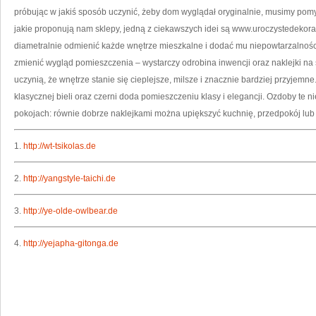
próbując w jakiś sposób uczynić, żeby dom wyglądał oryginalnie, musimy pomy
jakie proponują nam sklepy, jedną z ciekawszych idei są www.uroczystedekora
diametralnie odmienić każde wnętrze mieszkalne i dodać mu niepowtarzalnośc
zmienić wygląd pomieszczenia – wystarczy odrobina inwencji oraz naklejki na
uczynią, że wnętrze stanie się cieplejsze, milsze i znacznie bardziej przyjemne.
klasycznej bieli oraz czerni doda pomieszczeniu klasy i elegancji. Ozdoby te 
pokojach: równie dobrze naklejkami można upiększyć kuchnię, przedpokój lub
1.
http://wt-tsikolas.de
2.
http://yangstyle-taichi.de
3.
http://ye-olde-owlbear.de
4.
http://yejapha-gitonga.de