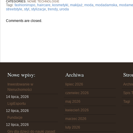
CATEGORIES:
NOWE TECHNOLOGIE
Tagi:
fashioninspo
,
haircare
,
kosmetyki
,
makijaż
,
moda
,
modadamska
,
modame
streetstyle
,
styl
,
stylizacje
,
trendy
,
uroda
Comments are closed.
Nowe wpisy:
Archiwa
Stro
Inwestowanie w
lipiec 2026
Arch
Nieruchomości
czerwiec 2026
Spis T
14 lipca, 2026
maj 2026
Tagi
LigiEsportu
kwiecień 2026
12 lipca, 2026
Fundacje
marzec 2026
12 lipca, 2026
luty 2026
Gry dla dzieci do nauki zasad: